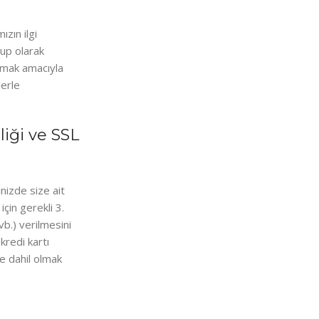
ızın ilgi
rup olarak
apmak amacıyla
lerle
iği ve SSL
nizde size ait
için gerekli 3.
 vb.) verilmesini
kredi kartı
e dahil olmak