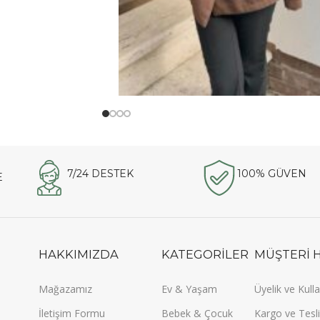
7/24 DESTEK
100% GÜVEN
E
HAKKIMIZDA
KATEGORİLER
MÜŞTERİ 
Mağazamız
Ev & Yaşam
Üyelik ve Kulla
İletişim Formu
Bebek & Çocuk
Kargo ve Tesli