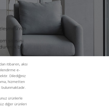
özleşmesi’nin
com sitesini
oldurarak bu
an itibaren, aksi
gilendirme e-
ktir. Dilediğiniz
yapma, hizmetten
 bulunmaktadır.
ğunuz ürünlerle
müz diğer ürünleri