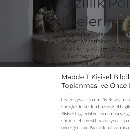
Gizlilik Po
İlkeleri
Aşağıda belirtilen şartlar,
heavenlyscarfs.com kullan
Belirtilen şartların sizin
kullanmayınız. Siteyi kulla
sayfalarda yazılı şartları 
Madde 1: Kişisel Bilgi
Toplanması ve Öncel
heavenlyscarfs.com, üyelik aşamas
süreçlerde sizden bazı kişisel bilgil
Kişisel bilgilerinizin korunması ve giz
sürdürülebilmesi heavenlyscarfs.co
önceliğimizdir. Bu nedenle vermiş o