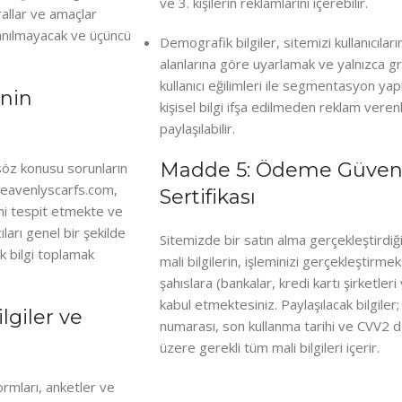
ve 3. kişilerin reklamlarını içerebilir.
rallar ve amaçlar
anılmayacak ve üçüncü
Demografik bilgiler, sitemizi kullanıcılarım
alanlarına göre uyarlamak ve yalnızca g
kullanıcı eğilimleri ile segmentasyon y
inin
kişisel bilgi ifşa edilmeden reklam veren
paylaşılabilir.
Madde 5: Ödeme Güvenl
e söz konusu sorunların
n heavenlyscarfs.com,
Sertifikası
ini tespit etmekte ve
ıları genel bir şekilde
Sitemizde bir satın alma gerçekleştirdiği
 bilgi toplamak
mali bilgilerin, işleminizi gerçekleştirmek 
şahıslara (bankalar, kredi kartı şirketleri
kabul etmektesiniz. Paylaşılacak bilgiler; 
lgiler ve
numarası
, son kullanma tarihi ve CVV2 d
üzere gerekli tüm mali bilgileri içerir.
ormları, anketler ve