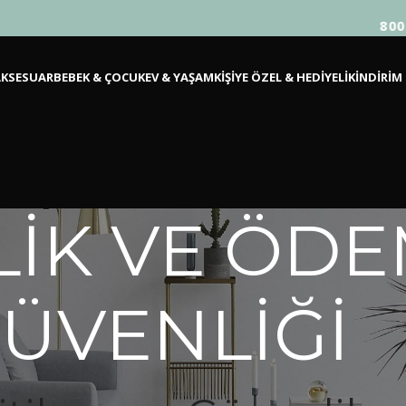
800 TL
KSESUAR
BEBEK & ÇOCUK
EV & YAŞAM
KİŞİYE ÖZEL & HEDİYELİK
İNDİRİM
İLİK VE ÖD
ÜVENLİĞİ