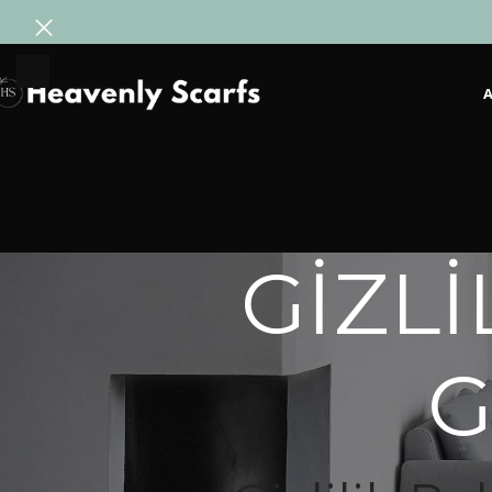
A
GİZL
G