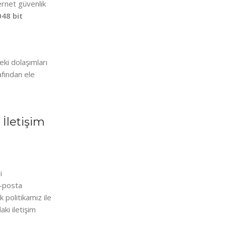
ternet güvenlik
48 bit
eki dolaşımları
afından ele
İletişi
m
i
-posta
ik politikamız ile
aki i
letişim