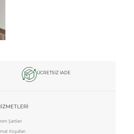
ÜCRETSİZ İADE
HİZMETLERİ
nım Şartları
mat Koşulları