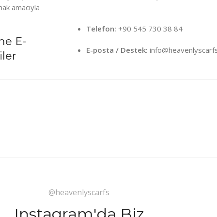
mak amacıyla
Telefon:
+90 545 730 38 84
me E-
E-posta / Destek:
info@heavenlyscarf
iler
@heavenlyscarfs
Instagram'da Biz