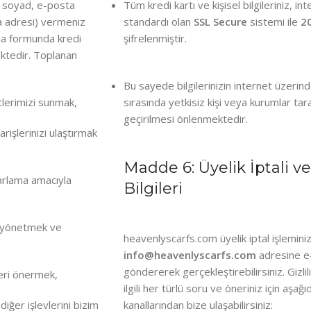
d, soyad, e-posta
Tüm kredi kartı ve kişisel bilgileriniz, in
a adresi) vermeniz
standardı olan
SSL Secure
sistemi il
e
20
lma formunda kredi
şifrelenmiştir.
ektedir. Toplanan
Bu sayede bilgilerinizin internet üzerind
tlerimizi sunmak,
sırasında yetk
isiz kişi veya kurumlar tar
geçirilmesi önlenmektedir.
rişlerinizi ulaştırmak
Madde 6: Üyelik İptali ve 
arlama amacıyla
Bilgileri
zi yönetmek ve
heavenlyscarfs.com üyelik iptal işleminiz
info@heavenlyscarfs.com
adresine e
göndererek
gerçekleştirebilirsiniz. Gizlil
leri önermek,
ilgili her türlü soru ve öneriniz için aşağıd
 diğer işlevlerini bizim
kanallarından bize ulaşabilirsiniz: