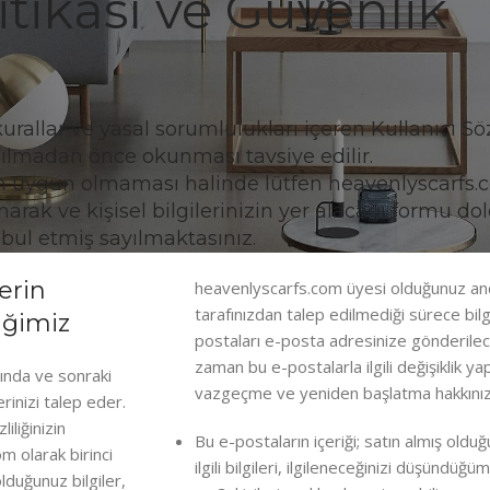
litikası ve Güvenlik
 kurallar ve yasal sorumlulukları içeren Kullanıcı S
ılmadan önce okunması tavsiye edilir.
 için uygun olmaması halinde lütfen heavenlyscarfs.
narak ve kişisel bilgilerinizin yer alacağı formu d
kabul etmiş sayılmaktasınız.
lerin
heavenlyscarfs.com üyesi olduğunuz and
tarafınızdan talep edilmediği sürece bil
iğimiz
postaları e-posta adresinize gönderilece
zaman bu e-postalarla ilgili değişiklik 
ında ve sonraki
vazgeçme ve yeniden başlatma hakkınız
erinizi talep eder.
liliğinizin
Bu e-postaların içeriği; satın almış oldu
m olarak birinci
ilgili bilgileri, ilgileneceğinizi düşündüğü
lduğunuz bilgiler,