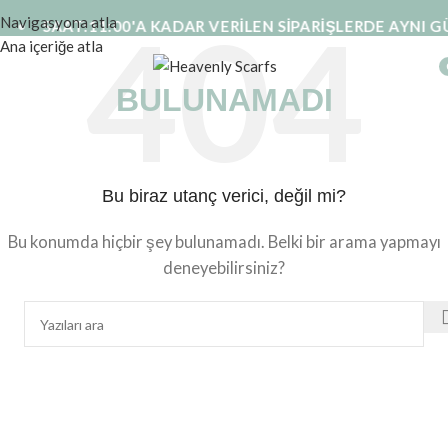
Navigasyona atla
•
SAAT:11:00'A KADAR VERİLEN SİPARİŞLERDE AYNI G
Ana içeriğe atla
BULUNAMADI
Bu biraz utanç verici, değil mi?
Bu konumda hiçbir şey bulunamadı. Belki bir arama yapmayı
deneyebilirsiniz?