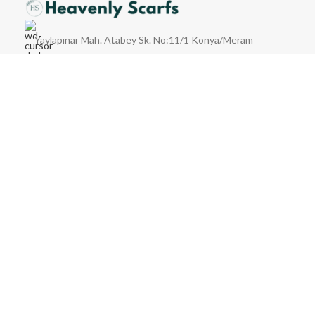
Yaylapınar Mah. Atabey Sk. No:11/1 Konya/Meram
(0545) 730-3884
heavenlyscarfs@gmail.com
HAKKIMIZDA
KATEGORİLER
MÜŞTERİ HİZMETLERİ
© 2024 Heavenlyscarfs.com.tr | Tüm hakları saklıdır.