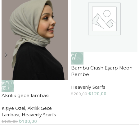
-40%
Bambu Crash Eşarp Neon
Pembe
SEPETE
-20%
Heavenly Scarfs
EKLE
₺
120,00
₺
200,00
Akrilik gece lambası
Kişiye Özel
,
Akrilik Gece
Lambası
,
Heavenly Scarfs
₺
100,00
₺
125,00