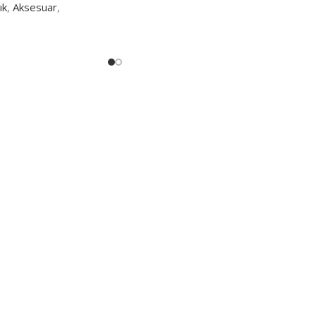
ık
,
Aksesuar
,