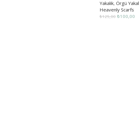
Yakalık
,
Örgü Yakal
Heavenly Scarfs
₺
100,00
₺
125,00