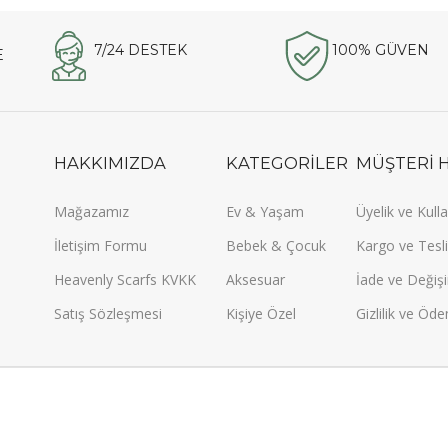
7/24 DESTEK
100% GÜVEN
E
HAKKIMIZDA
KATEGORİLER
MÜŞTERİ 
Mağazamız
Ev & Yaşam
Üyelik ve Kulla
İletişim Formu
Bebek & Çocuk
Kargo ve Tesli
Heavenly Scarfs KVKK
Aksesuar
İade ve Değişi
Satış Sözleşmesi
Kişiye Özel
Gizlilik ve Öd