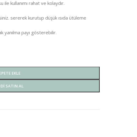
 ile kullanımı rahat ve kolaydır.
iniz. sererek kurutup düşük ısıda ütüleme
ak yanılma payı gösterebilir.
EPETE EKLE
DI SATIN AL