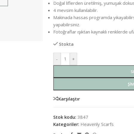
Doğal liflerden üretilmiş, yumuşak dokusu
4 mevsim kullanılabilir.
Makinada hassas programda yıkayabilirs
yapabilirsiniz.
Fotoğraflar ışıktan kaynaklı renklerde uf
Stokta
-
+
S
ŞIM
Karşılaştır
Stok kodu:
3847
Kategoriler:
Heavenly Scarfs