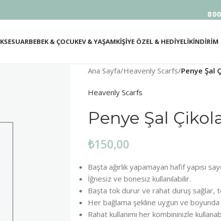
800 TL VE 
KSESUAR
BEBEK & ÇOCUK
EV & YAŞAM
KİŞİYE ÖZEL & HEDİYELİK
İNDİRİM
Ana Sayfa
/
Heavenly Scarfs
/
Penye Şal 
Heavenly Scarfs
Penye Şal Çikol
₺
150,00
Başta ağırlık yapamayan hafif yapısı say
İğnesiz ve bonesiz kullanılabilir.
Başta tok durur ve rahat duruş sağlar, 
Her bağlama şekline uygun ve boyunda 
Rahat kullanımı her kombininizle kullanabi