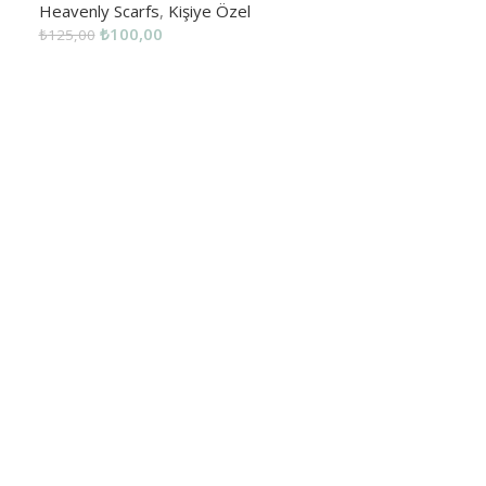
Heavenly Scarfs
,
Kişiye Özel
₺
100,00
₺
125,00