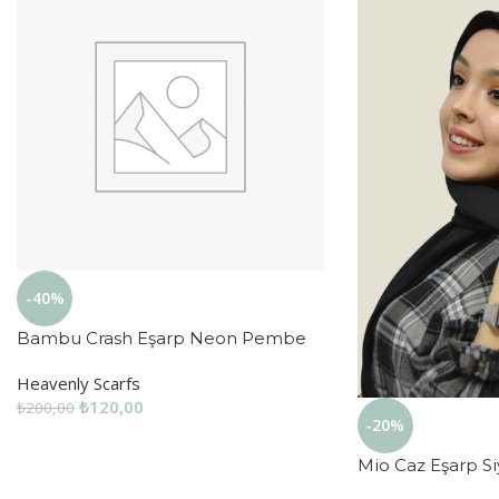
-40%
Bambu Crash Eşarp Neon Pembe
Heavenly Scarfs
₺
120,00
₺
200,00
-20%
Mio Caz Eşarp S